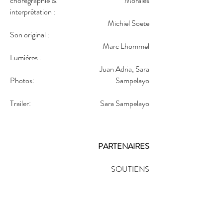
chorégraphie &
Morales
interprétation :
Michiel Soete
Son original :
Marc Lhommel
Lumières :
Juan Adria, Sara
Photos:
Sampelayo
Trailer:
Sara Sampelayo
PARTENAIRES
SOUTIENS
Fédération Wallonie Bruxelles, Service de la
danse Wallonie-Bruxelles International (WBI)
Sacd, Wallonie-Bruxelles Théâtre Danse