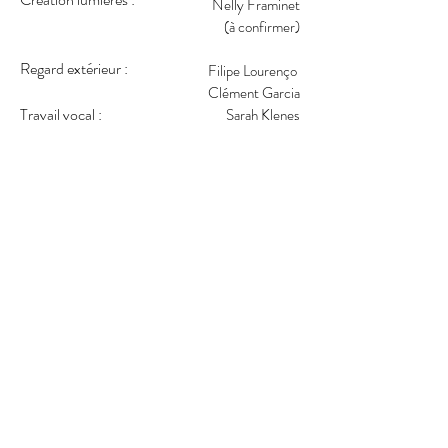
Nelly Framinet
(à confirmer)
Regard extérieur :
Filipe Lourenço
Clément Garcia
Travail vocal :
Sarah Klenes
PARTENAIRES
Charleroi Danse, Bruxelles (B)
Réseau Danse Dense, 2022 Paris (F)
La Plateforme/Cie Samuel Mathieu, Toulouse
(F)
CDCN La Place de la danse, Toulouse (F)
Réseau Grand Luxe :
Centre Chorégraphique du Luxembourg 3CL
(L),
Pôle Sud, Strasbourg (F),